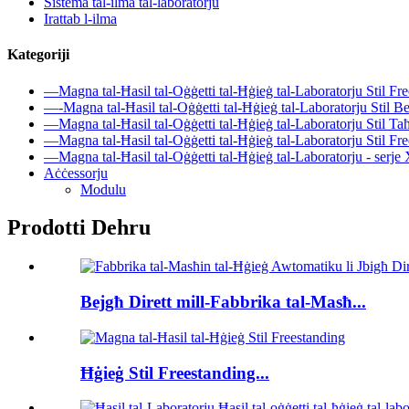
Sistema tal-ilma tal-laboratorju
Irattab l-ilma
Kategoriji
—Magna tal-Ħasil ​​tal-Oġġetti tal-Ħġieġ tal-Laboratorju Stil 
—-Magna tal-Ħasil ​​tal-Oġġetti tal-Ħġieġ tal-Laboratorju Sti
—Magna tal-Ħasil ​​tal-Oġġetti tal-Ħġieġ tal-Laboratorju Stil T
—Magna tal-Ħasil ​​tal-Oġġetti tal-Ħġieġ tal-Laboratorju Stil F
—Magna tal-Ħasil ​​tal-Oġġetti tal-Ħġieġ tal-Laboratorju - serj
Aċċessorju
Modulu
Prodotti Dehru
Bejgħ Dirett mill-Fabbrika tal-Masħ...
Ħġieġ Stil Freestanding...