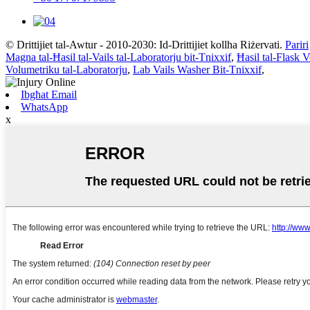
© Drittijiet tal-Awtur - 2010-2030: Id-Drittijiet kollha Riżervati.
Pariri
Magna tal-Ħasil ​​tal-Vails tal-Laboratorju bit-Tnixxif
,
Ħasil ​​tal-Flask
Volumetriku tal-Laboratorju
,
Lab Vails Washer Bit-Tnixxif
,
Ibgħat Email
WhatsApp
x