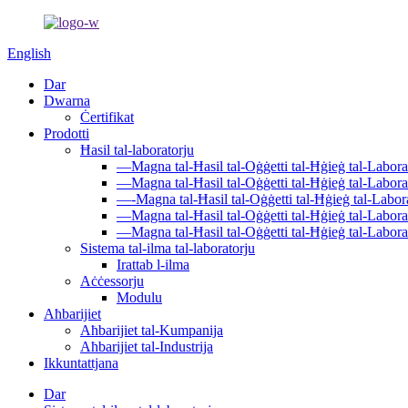
English
Dar
Dwarna
Ċertifikat
Prodotti
Ħasil ​​tal-laboratorju
—Magna tal-Ħasil ​​tal-Oġġetti tal-Ħġieġ tal-Labor
—Magna tal-Ħasil ​​tal-Oġġetti tal-Ħġieġ tal-Labor
—-Magna tal-Ħasil ​​tal-Oġġetti tal-Ħġieġ tal-Lab
—Magna tal-Ħasil ​​tal-Oġġetti tal-Ħġieġ tal-Labor
—Magna tal-Ħasil ​​tal-Oġġetti tal-Ħġieġ tal-Labor
Sistema tal-ilma tal-laboratorju
Irattab l-ilma
Aċċessorju
Modulu
Aħbarijiet
Aħbarijiet tal-Kumpanija
Aħbarijiet tal-Industrija
Ikkuntattjana
Dar