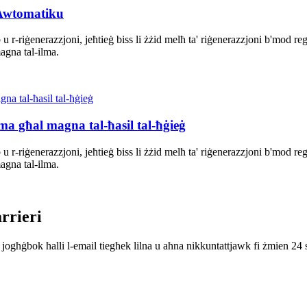
 Awtomatiku
b u r-riġenerazzjoni, jeħtieġ biss li żżid melħ ta' riġenerazzjoni b'mod r
agna tal-ilma.
ma għal magna tal-ħasil tal-ħġieġ
b u r-riġenerazzjoni, jeħtieġ biss li żżid melħ ta' riġenerazzjoni b'mod r
agna tal-ilma.
rrieri
ekk jogħġbok ħalli l-email tiegħek lilna u aħna nikkuntattjawk fi żmien 24 