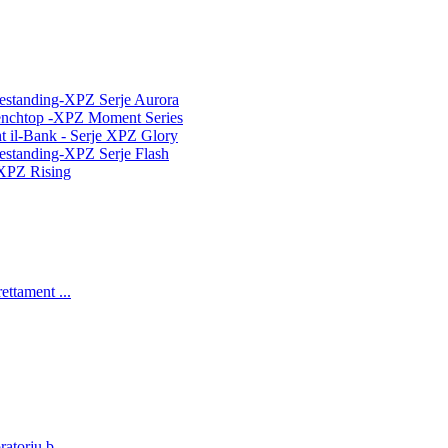
Freestanding-XPZ Serje Aurora
l Benchtop -XPZ Moment Series
aħt il-Bank - Serje XPZ Glory
reestanding-XPZ Serje Flash
e XPZ Rising