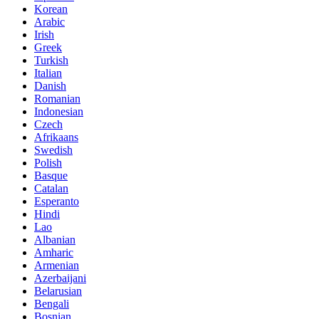
Korean
Arabic
Irish
Greek
Turkish
Italian
Danish
Romanian
Indonesian
Czech
Afrikaans
Swedish
Polish
Basque
Catalan
Esperanto
Hindi
Lao
Albanian
Amharic
Armenian
Azerbaijani
Belarusian
Bengali
Bosnian