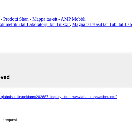
-
Prodotti Sħan
-
Mappa tas-sit
-
AMP Mobbli
 Volumetriku tal-Laboratorju bit-Tnixxif
,
Magna tal-Ħasil ​​tat-Tubi tal-La