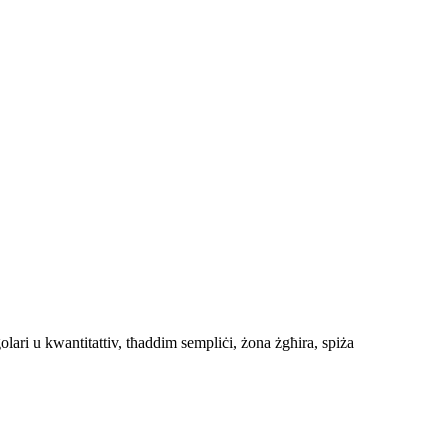
egolari u kwantitattiv, tħaddim sempliċi, żona żgħira, spiża