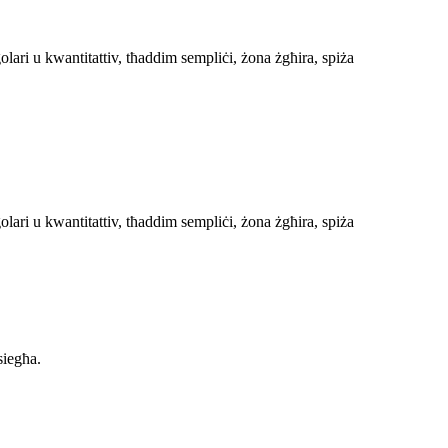
egolari u kwantitattiv, tħaddim sempliċi, żona żgħira, spiża
egolari u kwantitattiv, tħaddim sempliċi, żona żgħira, spiża
siegħa.