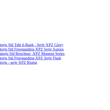
atorju Stil Taħt il-Bank - Serje XPZ Glory
atorju Stil Freestanding-XPZ Serje Aurora
oratorju Stil Benchtop -XPZ Moment Series
atorju Stil Freestanding-XPZ Serje Flash
atorju - serje XPZ Rising