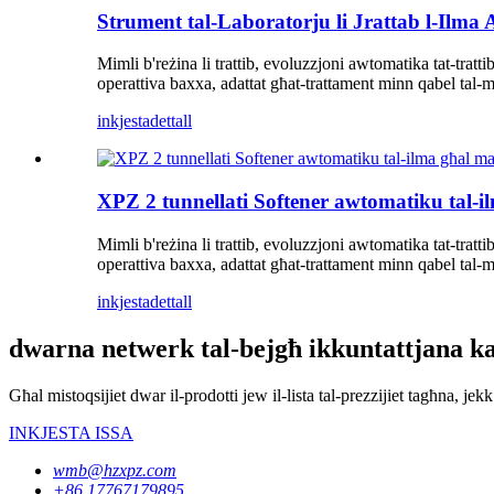
Strument tal-Laboratorju li Jrattab l-Ilma
Mimli b'reżina li trattib, evoluzzjoni awtomatika tat-tratti
operattiva baxxa, adattat għat-trattament minn qabel tal-m
inkjesta
dettall
XPZ 2 tunnellati Softener awtomatiku tal-il
Mimli b'reżina li trattib, evoluzzjoni awtomatika tat-tratti
operattiva baxxa, adattat għat-trattament minn qabel tal-m
inkjesta
dettall
dwarna netwerk tal-bejgħ ikkuntattjana ka
Għal mistoqsijiet dwar il-prodotti jew il-lista tal-prezzijiet tagħna, j
INKJESTA ISSA
wmb@hzxpz.com
+86 17767179895