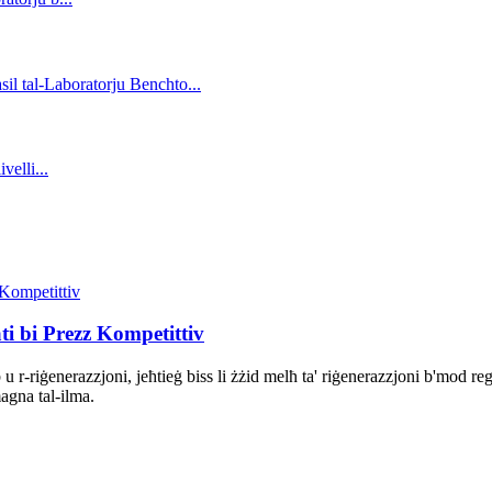
ti bi Prezz Kompetittiv
b u r-riġenerazzjoni, jeħtieġ biss li żżid melħ ta' riġenerazzjoni b'mod r
agna tal-ilma.