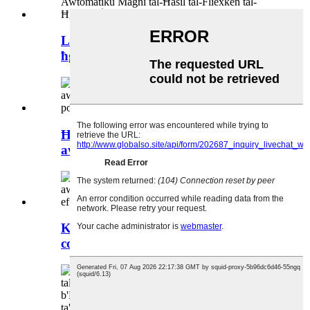
Laboratorju 2-3 Floor Flixkun tal-
ħġieġ kompletament awtomatiku...
Ħġieġ tal-laboratorju għal kollox
awtomatiku li fih innifsu...
Kwalità għolja u kost-effettiva self-
contained...