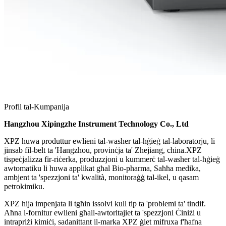
Profil tal-Kumpanija
Hangzhou Xipingzhe Instrument Technology Co., Ltd
XPZ huwa produttur ewlieni tal-washer tal-ħġieġ tal-laboratorju, li
jinsab fil-belt ta 'Hangzhou, provinċja ta' Zhejiang, china.XPZ
tispeċjalizza fir-riċerka, produzzjoni u kummerċ tal-washer tal-ħġieġ
awtomatiku li huwa applikat għal Bio-pharma, Saħħa medika,
ambjent ta 'spezzjoni ta' kwalità, monitoraġġ tal-ikel, u qasam
petrokimiku.
XPZ hija impenjata li tgħin issolvi kull tip ta 'problemi ta' tindif.
Aħna l-fornitur ewlieni għall-awtoritajiet ta 'spezzjoni Ċiniżi u
intrapriżi kimiċi, sadanittant il-marka XPZ ġiet mifruxa f'ħafna