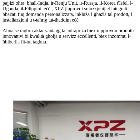
pajjiżi oħra, bħall-Indja, ir-Renju Unit, ir-Russja, il-Korea t'Isfel, l-
Uganda, il-Filippini. eċċ., XPZ jipprovdi soluzzjonijiet integrati
bbażati fuq domanda personalizzata, inkluża l-għażla tal-prodott, l-
installazzjoni u t-taħriġ tat-tħaddim eċċ.
Aħna se niġbru aktar vantaġġ ta 'intrapriża biex nipprovdu prodotti
innovattivi bi kwalità għolja u servizz eċċellenti, biex inżommu l-
ħbiberija fit-tul tagħna.