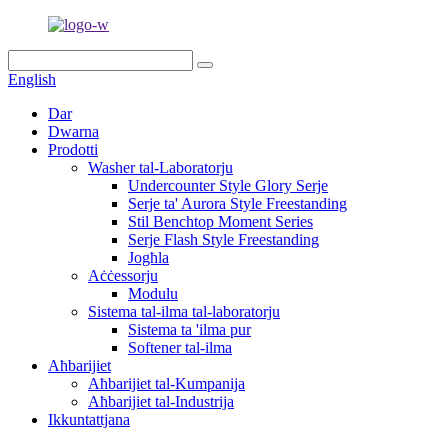
English
Dar
Dwarna
Prodotti
Washer tal-Laboratorju
Undercounter Style Glory Serje
Serje ta' Aurora Style Freestanding
Stil Benchtop Moment Series
Serje Flash Style Freestanding
Jogħla
Aċċessorju
Modulu
Sistema tal-ilma tal-laboratorju
Sistema ta 'ilma pur
Softener tal-ilma
Aħbarijiet
Aħbarijiet tal-Kumpanija
Aħbarijiet tal-Industrija
Ikkuntattjana