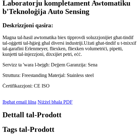
Laboratorju kompletament Awtomatiku
b'Teknoloġija Auto Sensing
Deskrizzjoni qasira:
Magna tal-ħasil awtomatika biex tipprovdi soluzzjonijiet għat-tindif
tal-oġġetti tal-ħġieġ għal diversi industriji.Użati għat-tindif u t-tnixxif
tal-garafini Erlenmeyer, fliexken, fliexken volumetriċi, pipetti,
kunjetti tal-injezzjoni, dixxijiet petri, eċċ.
Servizz ta 'wara l-bejgħ: Dejjem Garanzija: Sena
Struttura: Freestanding Materjal: Stainless steel
Ċertifikazzjoni: CE ISO
Ibgħat email lilna
Niżżel bħala PDF
Dettall tal-Prodott
Tags tal-Prodott