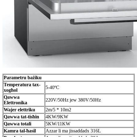
Parametru bażiku
Temperatura tax-
5-40ºC
xogħol
Qawwa
220V/50Hz jew 380V/50Hz
Elettronika
Wajer elettriku
2m/5 * 10m2
Qawwa tat-tisħin
4KW/9KW
Qawwa totali
5KW/11KW
Kamra tal-ħasil
Azzar li ma jissaddadx 316L