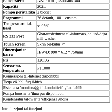
Panel estern
Azzar li ma jissaddadx 304
Kapaċità
202L
Pompa peristaltika
2 biċċiet
Programmi
36 default, 100 + custom
Temperatura tal-
sa 95ºC
ħasil
Għat-trasferiment tal-informazzjoni tad-dejta
RS 232 Port
mill-washer
Touch screen
Skrin bil-kulur 7″
Dimensjoni ta'
H/W/D: 990 * 612 * 750mm
barra
Piż
120KG
Sensor tat-
PT1000
temperatura
Konnessjoni tal-Internet disponibbli
Tieqa viżibbli fuq il-bieb
Sistema ta 'monitoraġġ tal-konduttività għat-tlaħliħ
Pompa booster ta 'ilma pur disponibbli
Kondensatur tal-fwar ta 'effiċjenza għolja
Introduzzjoni tal-funzjoni