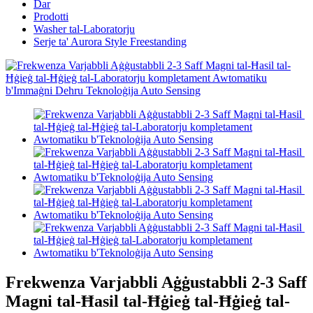
Dar
Prodotti
Washer tal-Laboratorju
Serje ta' Aurora Style Freestanding
Frekwenza Varjabbli Aġġustabbli 2-3 Saff
Magni tal-Ħasil ​​tal-Ħġieġ tal-Ħġieġ tal-