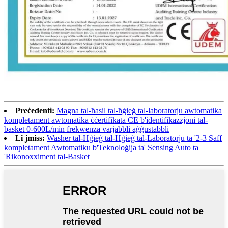
Preċedenti:
Magna tal-ħasil tal-ħġieġ tal-laboratorju awtomatika
kompletament awtomatika ċċertifikata CE b'identifikazzjoni tal-
basket 0-600L/min frekwenza varjabbli aġġustabbli
Li jmiss:
Washer tal-Ħġieġ tal-Ħġieġ tal-Laboratorju ta '2-3 Saff
kompletament Awtomatiku b'Teknoloġija ta' Sensing Auto ta
'Rikonoxximent tal-Basket