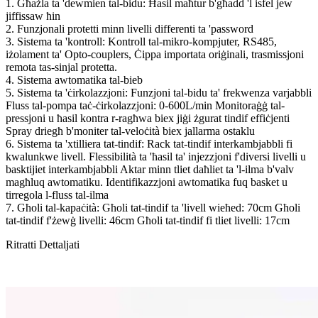
1. Għażla ta 'dewmien tal-bidu: Ħasil ​​maħtur b'għadd 'l isfel jew
jiffissaw ħin
2. Funzjonali protetti minn livelli differenti ta 'password
3. Sistema ta 'kontroll: Kontroll tal-mikro-kompjuter, RS485,
iżolament ta' Opto-couplers, Ċippa importata oriġinali, trasmissjoni
remota tas-sinjal protetta.
4. Sistema awtomatika tal-bieb
5. Sistema ta 'ċirkolazzjoni: Funzjoni tal-bidu ta' frekwenza varjabbli
Fluss tal-pompa taċ-ċirkolazzjoni: 0-600L/min Monitoraġġ tal-
pressjoni u ħasil kontra r-ragħwa biex jiġi żgurat tindif effiċjenti
Spray driegħ b'moniter tal-veloċità biex jallarma ostaklu
6. Sistema ta 'xtilliera tat-tindif: Rack tat-tindif interkambjabbli fi
kwalunkwe livell. Flessibilità ta 'ħasil ta' injezzjoni f'diversi livelli u
basktijiet interkambjabbli Aktar minn tliet daħliet ta 'l-ilma b'valv
magħluq awtomatiku. Identifikazzjoni awtomatika fuq basket u
tirregola l-fluss tal-ilma
7. Għoli tal-kapaċità: Għoli tat-tindif ta 'livell wieħed: 70cm Għoli
tat-tindif f'żewġ livelli: 46cm Għoli tat-tindif fi tliet livelli: 17cm
Ritratti Dettaljati